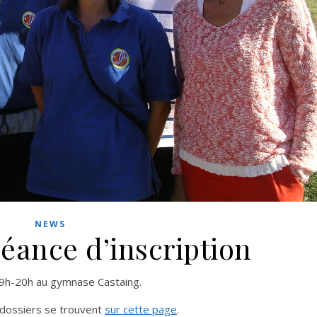
NEWS
éance d’inscription
19h-20h au gymnase Castaing.
 dossiers se trouvent
sur cette page
.